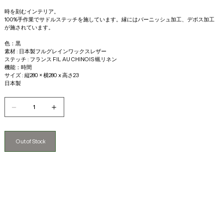
時を刻むインテリア。
100%手作業でサドルステッチを施しています。縁にはバーニッシュ加工、デボス加工
が施されています。
色：黒
素材 : 日本製フルグレインワックスレザー
ステッチ : フランス FIL AU CHINOIS 蝋リネン
機能：時間 
サイズ : 縦280 × 横280 x 高さ23
日本製
Out of Stock