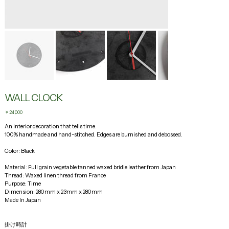
WALL CLOCK
Price
￥24,000
An interior decoration that tells time.
100% handmade and hand-stitched. Edges are burnished and debossed.
Color: Black 
Material: Full grain vegetable tanned waxed bridle leather from Japan
Thread: Waxed linen thread from France
Purpose: Time
Dimension: 280mm x 23mm x 280mm
Made In Japan
掛け時計