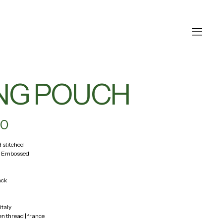
ING POUCH
00
 stitched
| Embossed
ack
 italy
en thread | france