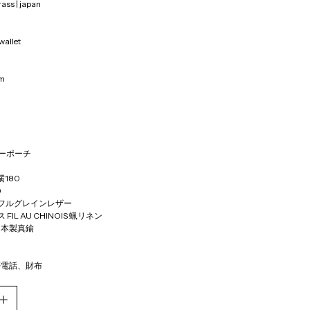
ass | japan
wallet 
m 
ダーポーチ
横180 
0
製フルグレインレザー
FIL AU CHINOIS 蝋リネン
日本製真鍮
帯電話、財布　