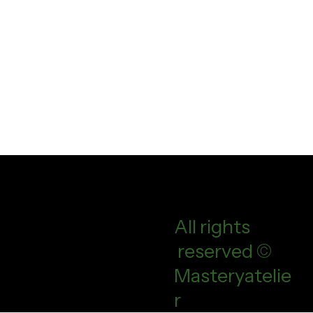
All rights
reserved ©
Masteryatelie
r