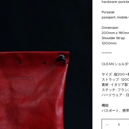
hardware: pure br
Purpose 
passport, mobile, 
Dimension 
200mm x 180m
Shoulder Strap
1200mm
*******
CLEAN ショル
サイズ : 縦200 × 
ストラップ : 120
素材 : イタリア
ステッチ : フランス 
ハードウェア：
機能
パスポート、携