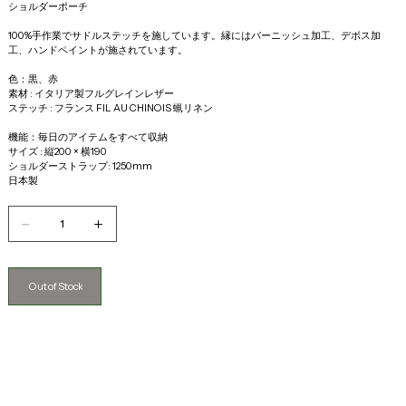
ショルダーポーチ
100%手作業でサドルステッチを施しています。縁にはバーニッシュ加工、デボス加
工、ハンドペイントが施されています。
色：黒、赤
素材 : イタリア製フルグレインレザー
ステッチ : フランス FIL AU CHINOIS 蝋リネン
機能：毎日のアイテムをすべて収納 
サイズ : 縦200 × 横190 
ショルダーストラップ: 1250mm
日本製
Out of Stock