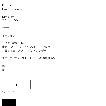
Purpose 
keys & accessories
Dimension 
100mm x 50mm
*******
キーフォブ
サイズ : 縦100 × 横50 
素材 :「表」イタリアンVACCHETTAレザー
「裏」イタリアンフルグレインレザー
ステッチ : フランス FIL AU CHINOIS 蝋リネン
機能
鍵
Only 1 left in stock
Add to Cart
Buy Now