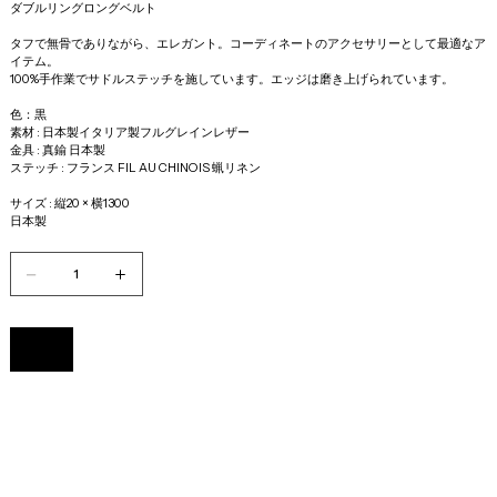
ダブルリングロングベルト
タフで無骨でありながら、エレガント。コーディネートのアクセサリーとして最適なア
イテム。
100%手作業でサドルステッチを施しています。エッジは磨き上げられています。
色：黒
素材 : 日本製イタリア製フルグレインレザー
金具 : 真鍮 日本製
ステッチ : フランス FIL AU CHINOIS 蝋リネン
サイズ : 縦20 × 横1300
日本製
Add to Cart
Buy Now