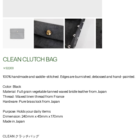
CLEAN CLUTCH BAG
Price
￥92,000
100% handmade and saddle-stitched. Edges are burnished, debossed and hand-painted. 
Color: Black 
Material: Full grain vegetable tanned waxed bridle leather from Japan
Thread: Waxed linen thread from France
Hardware: Pure brass lock from Japan
Purpose: Holds your daily items
Dimension: 240mm x 45mm x 170mm
Made in Japan
CLEAN クラッチバッグ