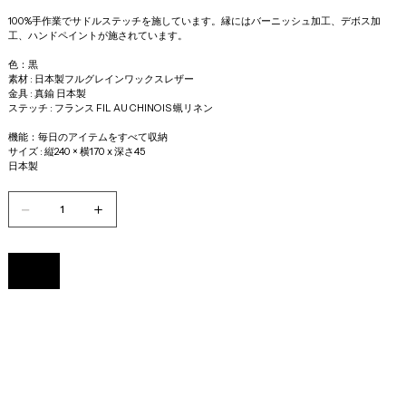
100%手作業でサドルステッチを施しています。縁にはバーニッシュ加工、デボス加
工、ハンドペイントが施されています。
色：黒
素材 : 日本製フルグレインワックスレザー
金具 : 真鍮 日本製
ステッチ : フランス FIL AU CHINOIS 蝋リネン
機能：毎日のアイテムをすべて収納 
サイズ : 縦240 × 横170 x 深さ45
日本製
Add to Cart
Buy Now