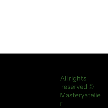
All rights
reserved ©
Masteryatelie
r