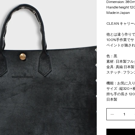
Dimension: 380
Handle height 1
Made in Japan
CLEAN キャリ
他とは違う作り
100%手作業で
ペイントが施さ
色：黒
素材 : 日本製
金具 : 真鍮 日本製
ステッチ : フランス 
機能：お気に入り
サイズ : 縦320 × 
持ち手の長さ 12
日本製