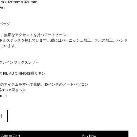
mm x 120mm x 320mm
20mm
ーバッグ
で、無垢なアクセントを持つアートピース。
サドルステッチを施しています。縁にはバーニッシュ加工、デボス加工、ハンド
れています。
フルグレインワックスレザー
FIL AU CHINOIS 蝋リネン
のアイテムをすべて収納、15インチのノートパソコン
横380 x 深さ120
0mm
Add to Cart
Buy Now