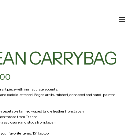
EAN CARRYBAG
000
n art piece with immaculate accents.
d saddle-stitched. Edges are burnished, debossed and hand-painted. 
ain vegetable tanned waxed bridle leather from Japan
nen thread from France
rass closure and studs from Japan
 your favorite items, 15” laptop