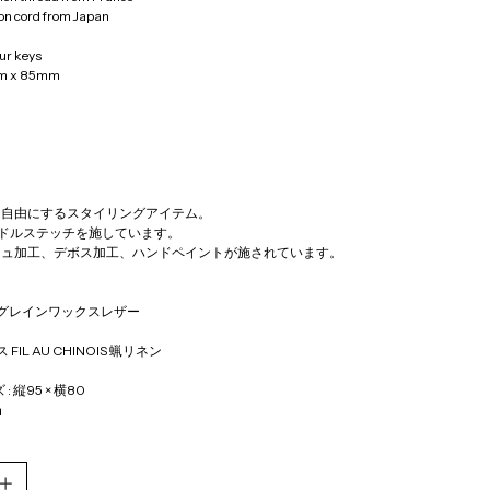
on cord from Japan
ur keys
m x 85mm 
を自由にするスタイリングアイテム。
サドルステッチを施しています。
ュ加工、デボス加工、ハンドペイントが施されています。  
フルグレインワックスレザー
FIL AU CHINOIS 蝋リネン
 縦95 × 横80 
m