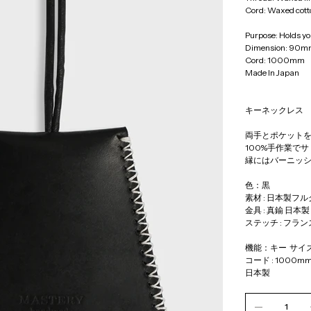
Cord: Waxed cott
Purpose: Holds yo
Dimension: 90m
Cord: 1000mm
Made In Japan
キーネックレス 
両手とポケット
100%手作業で
縁にはバーニッシ
色：黒
素材 : 日本製
金具 : 真鍮 日本製
ステッチ : フランス 
機能：キー  サイズ :
コード : 1000m
日本製