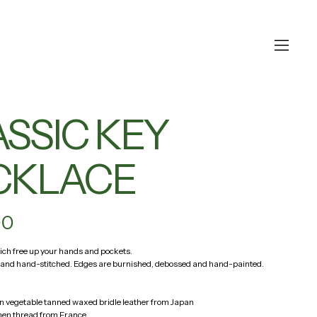
SSIC KEY
CKLACE
00
ich free up your hands and pockets. 
d hand-stitched. Edges are burnished, debossed and hand-painted.  
ain vegetable tanned waxed bridle leather from Japan
nen thread from France