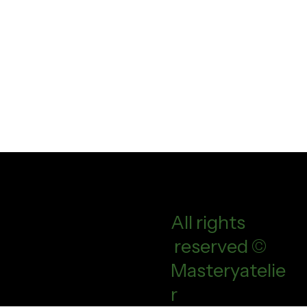
All rights
reserved ©
Masteryatelie
r