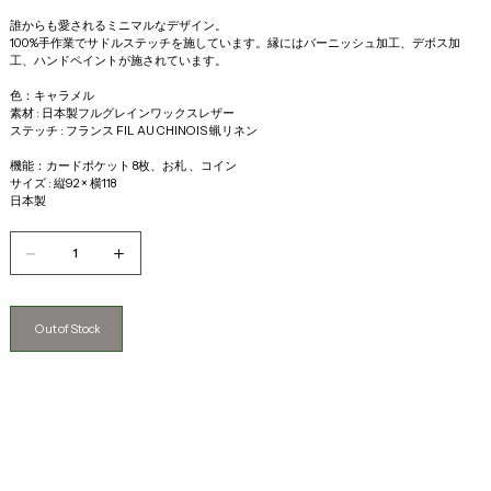
誰からも愛されるミニマルなデザイン。
100%手作業でサドルステッチを施しています。縁にはバーニッシュ加工、デボス加
工、ハンドペイントが施されています。
色：キャラメル
素材 : 日本製フルグレインワックスレザー
ステッチ : フランス FIL AU CHINOIS 蝋リネン
機能：カードポケット 8枚、お札 、コイン
サイズ : 縦92 × 横118
日本製
Out of Stock