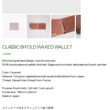
CLASSIC BI FOLD WAXED WALLET
Price
￥52,000
Minimal pared back design, love by everyone.
100% handmade and saddle-stitched. Edges are burnished, debossed and hand-painted. 
Color: Caramel 
Material: Full grain vegetable tanned waxed bridle leather from Japan
Thread: Waxed linen thread from France
Purpose: 8 card slots, 1 bill slot, 1 coin pouch
Dimension: 118mm x 92mm
Made in Japan
コインケース付きクラシック二つ折り財布