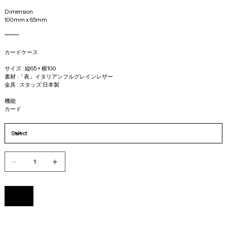
Dimension 
100mm x 65mm
*******
カードケース
サイズ : 縦65 × 横100 
素材 :「表」イタリアンフルグレインレザー
金具 : スタッズ 日本製
機能
カード
Add to Cart
Buy Now