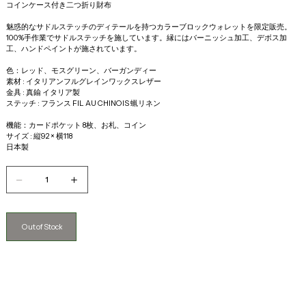
コインケース付き二つ折り財布
魅惑的なサドルステッチのディテールを持つカラーブロックウォレットを限定販売。
100%手作業でサドルステッチを施しています。縁にはバーニッシュ加工、デボス加
工、ハンドペイントが施されています。
色：レッド、モスグリーン、バーガンディー
素材 : イタリアンフルグレインワックスレザー
金具 : 真鍮 イタリア製
ステッチ : フランス FIL AU CHINOIS 蝋リネン
機能：カードポケット 8枚、お札、コイン 
サイズ : 縦92 × 横118
日本製
Out of Stock