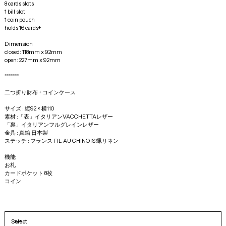
8 cards slots 
1 bill slot 
1 coin pouch 
holds 16 cards+
Dimension 
closed: 118mm x 92mm 
open: 227mm x 92mm
*******
二つ折り財布 + コインケース
サイズ : 縦92 × 横110 
素材 :「表」イタリアンVACCHETTAレザー
「裏」イタリアンフルグレインレザー
金具 : 真鍮 日本製
ステッチ : フランス FIL AU CHINOIS 蝋リネン
機能
お札
カードポケット 8枚
コイン