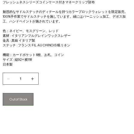
フレッシュネスシリーズコインケース付きマネークリップ財布
魅惑的なサドルステッチのディテールを持つカラーブロックウォレットを限定販売。
100%手作業でサドルステッチを施しています。縁にはバーニッシュ加工、デボス加
工、ハンドペイントが施されています。
色：ネイビー、モスグリーン、レッド
素材 : イタリアンフルグレインワックスレザー
金具 : 真鍮 イタリア製
ステッチ : フランス FIL AU CHINOIS 蝋リネン
機能：カードポケット 8枚、お札、コイン 
サイズ : 縦92 × 横118
日本製
Out of Stock