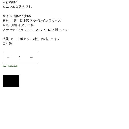
旅行者財布
ミニマムな選択です。
サイズ : 縦92 × 横102 
素材 :「表」日本製フルグレインワックス
金具 : 真鍮 イタリア製
ステッチ : フランス FIL AU CHINOIS 蝋リネン
機能: カードポケット 3枚、お札、コイン
日本製
Only 1 left in stock
Add to Cart
Buy Now